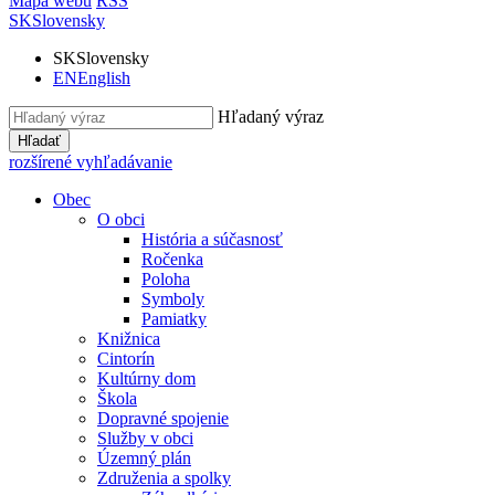
Mapa webu
RSS
SK
Slovensky
SK
Slovensky
EN
English
Hľadaný výraz
Hľadať
rozšírené vyhľadávanie
Obec
O obci
História a súčasnosť
Ročenka
Poloha
Symboly
Pamiatky
Knižnica
Cintorín
Kultúrny dom
Škola
Dopravné spojenie
Služby v obci
Územný plán
Združenia a spolky