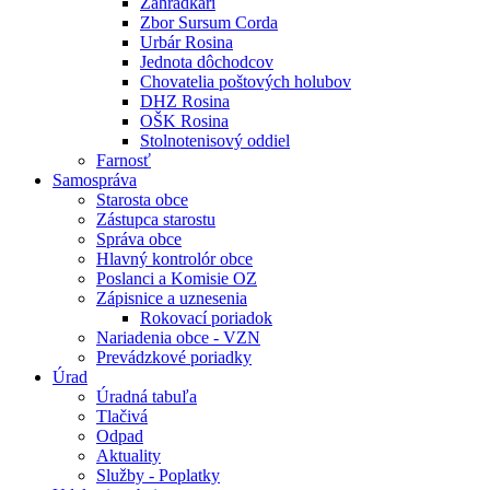
Záhradkári
Zbor Sursum Corda
Urbár Rosina
Jednota dôchodcov
Chovatelia poštových holubov
DHZ Rosina
OŠK Rosina
Stolnotenisový oddiel
Farnosť
Samospráva
Starosta obce
Zástupca starostu
Správa obce
Hlavný kontrolór obce
Poslanci a Komisie OZ
Zápisnice a uznesenia
Rokovací poriadok
Nariadenia obce - VZN
Prevádzkové poriadky
Úrad
Úradná tabuľa
Tlačivá
Odpad
Aktuality
Služby - Poplatky