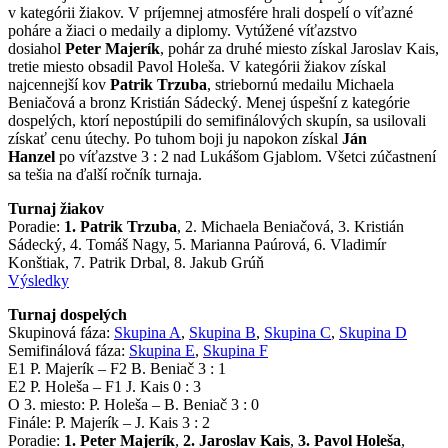
v kategórii žiakov. V príjemnej atmosfére hrali dospelí o víťazné
poháre a žiaci o medaily a diplomy. Vytúžené víťazstvo
dosiahol
Peter Majerík
, pohár za druhé miesto získal Jaroslav Kais,
tretie miesto obsadil Pavol Holeša. V kategórii žiakov získal
najcennejší kov
Patrik Trzuba
, striebornú medailu Michaela
Beniačová a bronz Kristián Sádecký. Menej úspešní z kategórie
dospelých, ktorí nepostúpili do semifinálových skupín, sa usilovali
získať cenu útechy. Po tuhom boji ju napokon získal
Ján
Hanzel
po víťazstve 3 : 2 nad Lukášom Gjablom. Všetci zúčastnení
sa tešia na ďalší ročník turnaja.
Turnaj žiakov
Poradie:
1. Patrik Trzuba
, 2. Michaela Beniačová, 3. Kristián
Sádecký, 4. Tomáš Nagy, 5. Marianna Paúrová, 6. Vladimír
Konštiak, 7. Patrik Drbal, 8. Jakub Grúň
Výsledky
Turnaj dospelých
Skupinová fáza:
Skupina A
,
Skupina B
,
Skupina C
,
Skupina D
Semifinálová fáza:
Skupina E
,
Skupina F
E1 P. Majerík – F2 B. Beniač 3 : 1
E2 P. Holeša – F1 J. Kais 0 : 3
O 3. miesto: P. Holeša – B. Beniač 3 : 0
Finále: P. Majerík – J. Kais 3 : 2
Poradie:
1. Peter Majerík
,
2. Jaroslav Kais
,
3. Pavol Holeša
,