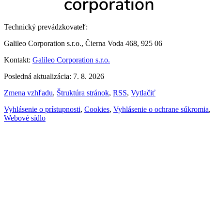
Technický prevádzkovateľ:
Galileo Corporation s.r.o., Čierna Voda 468, 925 06
Kontakt:
Galileo Corporation s.r.o.
Posledná aktualizácia: 7. 8. 2026
Zmena vzhľadu
,
Štruktúra stránok
,
RSS
,
Vytlačiť
Vyhlásenie o prístupnosti
,
Cookies
,
Vyhlásenie o ochrane súkromia
,
Webové sídlo