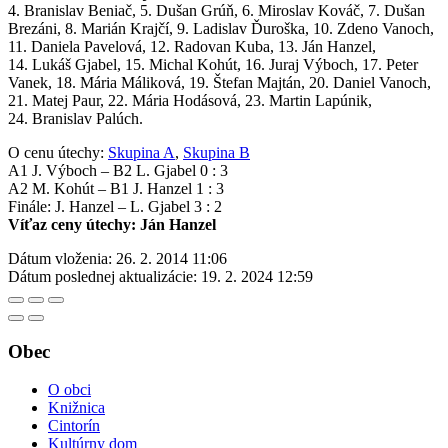
4. Branislav Beniač, 5. Dušan Grúň, 6. Miroslav Kováč, 7. Dušan
Brezáni, 8. Marián Krajčí, 9. Ladislav Ďuroška, 10. Zdeno Vanoch,
11. Daniela Pavelová, 12. Radovan Kuba, 13. Ján Hanzel,
14. Lukáš Gjabel, 15. Michal Kohút, 16. Juraj Výboch, 17. Peter
Vanek, 18. Mária Máliková, 19. Štefan Majtán, 20. Daniel Vanoch,
21. Matej Paur, 22. Mária Hodásová, 23. Martin Lapúnik,
24. Branislav Palúch.
O cenu útechy:
Skupina A
,
Skupina B
A1 J. Výboch – B2 L. Gjabel 0 : 3
A2 M. Kohút – B1 J. Hanzel 1 : 3
Finále: J. Hanzel – L. Gjabel 3 : 2
Víťaz ceny útechy: Ján Hanzel
Dátum vloženia:
26. 2. 2014 11:06
Dátum poslednej aktualizácie:
19. 2. 2024 12:59
Obec
O obci
Knižnica
Cintorín
Kultúrny dom