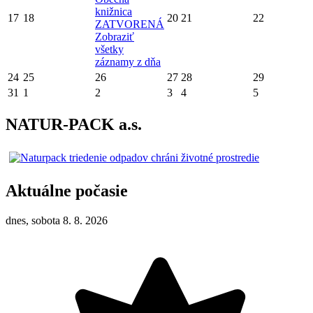
knižnica
17
18
20
21
22
ZATVORENÁ
Zobraziť
všetky
záznamy z dňa
24
25
26
27
28
29
31
1
2
3
4
5
NATUR-PACK a.s.
Aktuálne počasie
dnes, sobota 8. 8. 2026