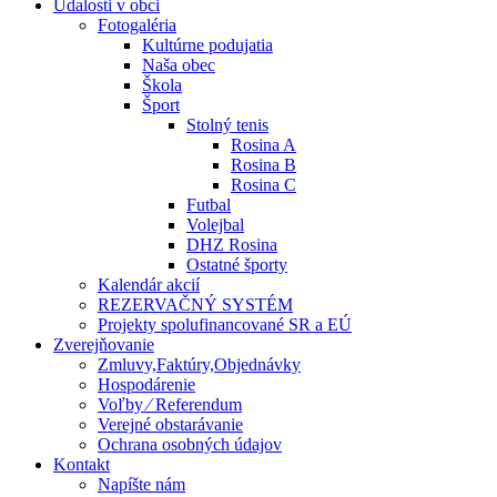
Udalosti v obci
Fotogaléria
Kultúrne podujatia
Naša obec
Škola
Šport
Stolný tenis
Rosina A
Rosina B
Rosina C
Futbal
Volejbal
DHZ Rosina
Ostatné športy
Kalendár akcií
REZERVAČNÝ SYSTÉM
Projekty spolufinancované SR a EÚ
Zverejňovanie
Zmluvy,Faktúry,Objednávky
Hospodárenie
Voľby ⁄ Referendum
Verejné obstarávanie
Ochrana osobných údajov
Kontakt
Napíšte nám