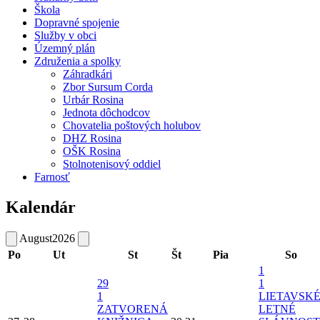
Škola
Dopravné spojenie
Služby v obci
Územný plán
Združenia a spolky
Záhradkári
Zbor Sursum Corda
Urbár Rosina
Jednota dôchodcov
Chovatelia poštových holubov
DHZ Rosina
OŠK Rosina
Stolnotenisový oddiel
Farnosť
Kalendár
August
2026
Po
Ut
St
Št
Pia
So
1
29
1
1
LIETAVSK
ZATVORENÁ
LETNÉ