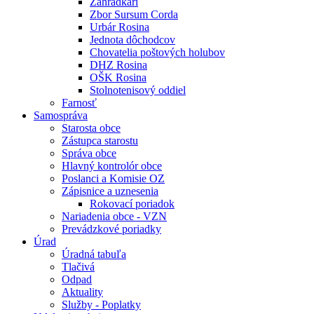
Záhradkári
Zbor Sursum Corda
Urbár Rosina
Jednota dôchodcov
Chovatelia poštových holubov
DHZ Rosina
OŠK Rosina
Stolnotenisový oddiel
Farnosť
Samospráva
Starosta obce
Zástupca starostu
Správa obce
Hlavný kontrolór obce
Poslanci a Komisie OZ
Zápisnice a uznesenia
Rokovací poriadok
Nariadenia obce - VZN
Prevádzkové poriadky
Úrad
Úradná tabuľa
Tlačivá
Odpad
Aktuality
Služby - Poplatky