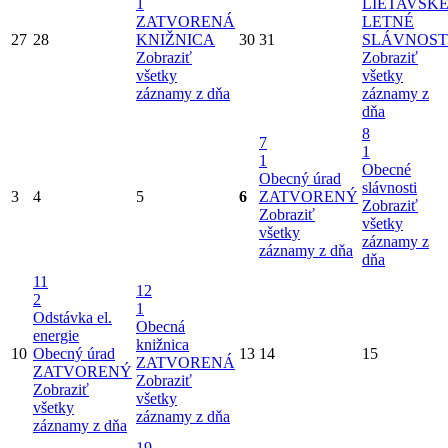
1
LIETAVSK
ZATVORENÁ
LETNÉ
27
28
KNIŽNICA
30
31
SLÁVNOST
Zobraziť
Zobraziť
všetky
všetky
záznamy z dňa
záznamy z
dňa
8
7
1
1
Obecné
Obecný úrad
slávnosti
3
4
5
6
ZATVORENÝ
Zobraziť
Zobraziť
všetky
všetky
záznamy z
záznamy z dňa
dňa
11
12
2
1
Odstávka el.
Obecná
energie
knižnica
10
Obecný úrad
13
14
15
ZATVORENÁ
ZATVORENÝ
Zobraziť
Zobraziť
všetky
všetky
záznamy z dňa
záznamy z dňa
19