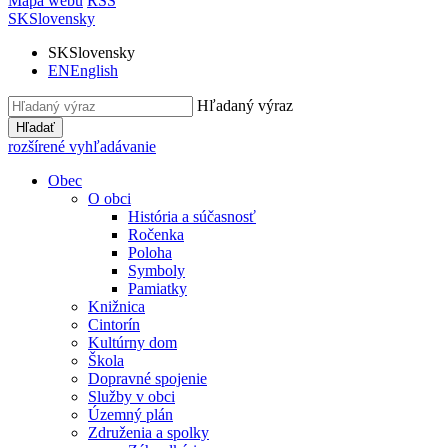
Mapa webu
RSS
SK
Slovensky
SK
Slovensky
EN
English
Hľadaný výraz
Hľadať
rozšírené vyhľadávanie
Obec
O obci
História a súčasnosť
Ročenka
Poloha
Symboly
Pamiatky
Knižnica
Cintorín
Kultúrny dom
Škola
Dopravné spojenie
Služby v obci
Územný plán
Združenia a spolky