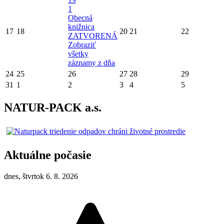
1
Obecná
knižnica
17
18
20
21
22
ZATVORENÁ
Zobraziť
všetky
záznamy z dňa
24
25
26
27
28
29
31
1
2
3
4
5
NATUR-PACK a.s.
Aktuálne počasie
dnes, štvrtok 6. 8. 2026