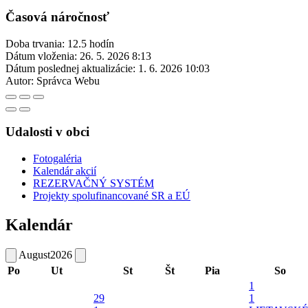
Časová náročnosť
Doba trvania: 12.5 hodín
Dátum vloženia:
26. 5. 2026 8:13
Dátum poslednej aktualizácie:
1. 6. 2026 10:03
Autor:
Správca Webu
Udalosti v obci
Fotogaléria
Kalendár akcií
REZERVAČNÝ SYSTÉM
Projekty spolufinancované SR a EÚ
Kalendár
August
2026
Po
Ut
St
Št
Pia
So
1
29
1