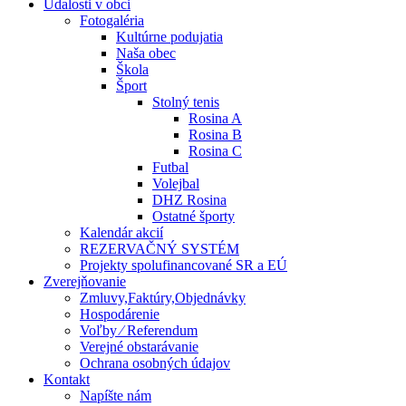
Udalosti v obci
Fotogaléria
Kultúrne podujatia
Naša obec
Škola
Šport
Stolný tenis
Rosina A
Rosina B
Rosina C
Futbal
Volejbal
DHZ Rosina
Ostatné športy
Kalendár akcií
REZERVAČNÝ SYSTÉM
Projekty spolufinancované SR a EÚ
Zverejňovanie
Zmluvy,Faktúry,Objednávky
Hospodárenie
Voľby ⁄ Referendum
Verejné obstarávanie
Ochrana osobných údajov
Kontakt
Napíšte nám