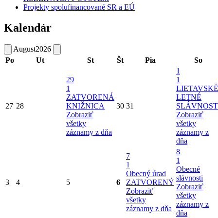
Projekty spolufinancované SR a EÚ
Kalendár
August
2026
Po
Ut
St
Št
Pia
So
1
29
1
1
LIETAVSK
ZATVORENÁ
LETNÉ
27
28
KNIŽNICA
30
31
SLÁVNOST
Zobraziť
Zobraziť
všetky
všetky
záznamy z dňa
záznamy z
dňa
8
7
1
1
Obecné
Obecný úrad
slávnosti
3
4
5
6
ZATVORENÝ
Zobraziť
Zobraziť
všetky
všetky
záznamy z
záznamy z dňa
dňa