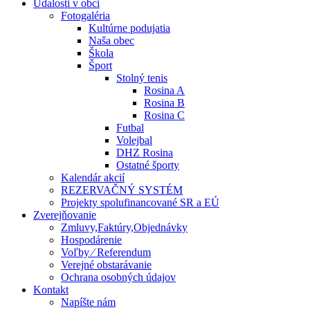
Udalosti v obci
Fotogaléria
Kultúrne podujatia
Naša obec
Škola
Šport
Stolný tenis
Rosina A
Rosina B
Rosina C
Futbal
Volejbal
DHZ Rosina
Ostatné športy
Kalendár akcií
REZERVAČNÝ SYSTÉM
Projekty spolufinancované SR a EÚ
Zverejňovanie
Zmluvy,Faktúry,Objednávky
Hospodárenie
Voľby ⁄ Referendum
Verejné obstarávanie
Ochrana osobných údajov
Kontakt
Napíšte nám