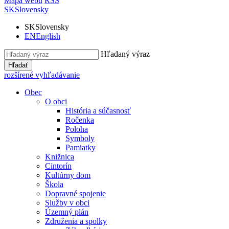
Mapa webu
RSS
SK
Slovensky
SK
Slovensky
EN
English
Hľadaný výraz
Hľadať
rozšírené vyhľadávanie
Obec
O obci
História a súčasnosť
Ročenka
Poloha
Symboly
Pamiatky
Knižnica
Cintorín
Kultúrny dom
Škola
Dopravné spojenie
Služby v obci
Územný plán
Združenia a spolky