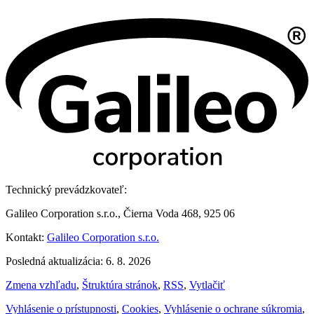
Technický prevádzkovateľ:
Galileo Corporation s.r.o., Čierna Voda 468, 925 06
Kontakt:
Galileo Corporation s.r.o.
Posledná aktualizácia: 6. 8. 2026
Zmena vzhľadu
,
Štruktúra stránok
,
RSS
,
Vytlačiť
Vyhlásenie o prístupnosti
,
Cookies
,
Vyhlásenie o ochrane súkromia
,