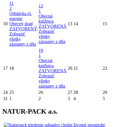
11
12
2
1
Odstávka el.
Obecná
energie
knižnica
10
Obecný úrad
13
14
15
ZATVORENÁ
ZATVORENÝ
Zobraziť
Zobraziť
všetky
všetky
záznamy z dňa
záznamy z dňa
19
1
Obecná
knižnica
17
18
20
21
22
ZATVORENÁ
Zobraziť
všetky
záznamy z dňa
24
25
26
27
28
29
31
1
2
3
4
5
NATUR-PACK a.s.