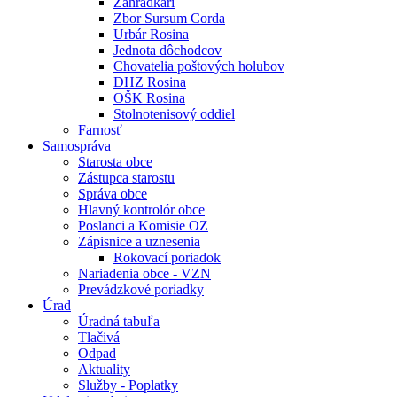
Záhradkári
Zbor Sursum Corda
Urbár Rosina
Jednota dôchodcov
Chovatelia poštových holubov
DHZ Rosina
OŠK Rosina
Stolnotenisový oddiel
Farnosť
Samospráva
Starosta obce
Zástupca starostu
Správa obce
Hlavný kontrolór obce
Poslanci a Komisie OZ
Zápisnice a uznesenia
Rokovací poriadok
Nariadenia obce - VZN
Prevádzkové poriadky
Úrad
Úradná tabuľa
Tlačivá
Odpad
Aktuality
Služby - Poplatky