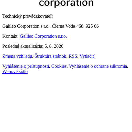
Technický prevádzkovateľ:
Galileo Corporation s.r.o., Čierna Voda 468, 925 06
Kontakt:
Galileo Corporation s.r.o.
Posledná aktualizácia: 5. 8. 2026
Zmena vzhľadu
,
Štruktúra stránok
,
RSS
,
Vytlačiť
Vyhlásenie o prístupnosti
,
Cookies
,
Vyhlásenie o ochrane súkromia
,
Webové sídlo