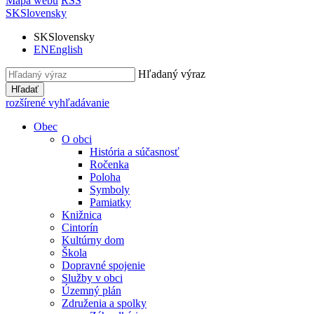
Mapa webu
RSS
SK
Slovensky
SK
Slovensky
EN
English
Hľadaný výraz
Hľadať
rozšírené vyhľadávanie
Obec
O obci
História a súčasnosť
Ročenka
Poloha
Symboly
Pamiatky
Knižnica
Cintorín
Kultúrny dom
Škola
Dopravné spojenie
Služby v obci
Územný plán
Združenia a spolky