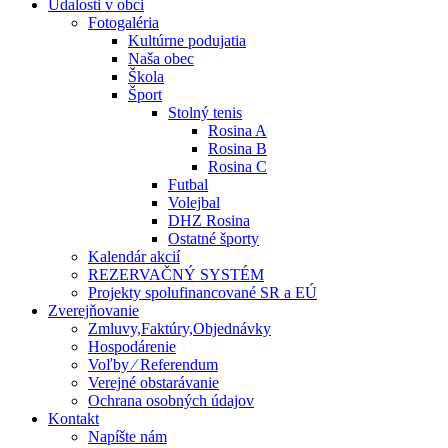
Udalosti v obci
Fotogaléria
Kultúrne podujatia
Naša obec
Škola
Šport
Stolný tenis
Rosina A
Rosina B
Rosina C
Futbal
Volejbal
DHZ Rosina
Ostatné športy
Kalendár akcií
REZERVAČNÝ SYSTÉM
Projekty spolufinancované SR a EÚ
Zverejňovanie
Zmluvy,Faktúry,Objednávky
Hospodárenie
Voľby ⁄ Referendum
Verejné obstarávanie
Ochrana osobných údajov
Kontakt
Napíšte nám