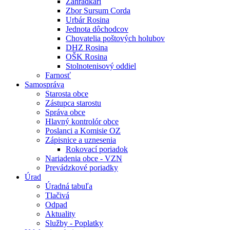
Záhradkári
Zbor Sursum Corda
Urbár Rosina
Jednota dôchodcov
Chovatelia poštových holubov
DHZ Rosina
OŠK Rosina
Stolnotenisový oddiel
Farnosť
Samospráva
Starosta obce
Zástupca starostu
Správa obce
Hlavný kontrolór obce
Poslanci a Komisie OZ
Zápisnice a uznesenia
Rokovací poriadok
Nariadenia obce - VZN
Prevádzkové poriadky
Úrad
Úradná tabuľa
Tlačivá
Odpad
Aktuality
Služby - Poplatky