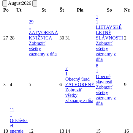
August
2026
Po
Ut
St
Št
Pia
So
Ne
1
29
1
1
LIETAVSKÉ
ZATVORENÁ
LETNÉ
27
28
KNIŽNICA
30
31
SLÁVNOSTI
2
Zobraziť
Zobraziť
všetky
všetky
záznamy z dňa
záznamy z
dňa
8
7
1
1
Obecné
Obecný úrad
slávnosti
3
4
5
6
ZATVORENÝ
9
Zobraziť
Zobraziť
všetky
všetky
záznamy z
záznamy z dňa
dňa
11
1
Odstávka
el.
10
energie
12
13
14
15
16