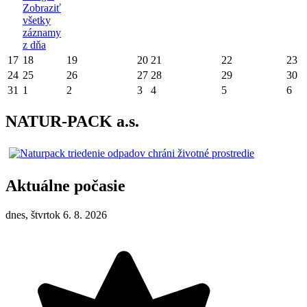
Zobraziť
všetky
záznamy
z dňa
17
18
19
20
21
22
23
24
25
26
27
28
29
30
31
1
2
3
4
5
6
NATUR-PACK a.s.
Aktuálne počasie
dnes, štvrtok 6. 8. 2026