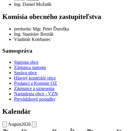
Ing. Daniel Možutík
Komisia obecného zastupiteľstva
predseda: Mgr. Peter Ďuroška
Ing. Stanislav Berzák
Vladimír Kotrbanec
Samospráva
Starosta obce
Zástupca starostu
Správa obce
Hlavný kontrolór obce
Poslanci a Komisie OZ
Zápisnice a uznesenia
Nariadenia obce - VZN
Prevádzkové poriadky
Kalendár
August
2026
Po
Ut
St
Št
Pia
So