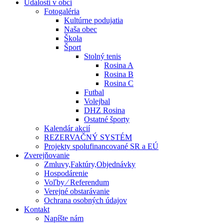
Udalosti v obci
Fotogaléria
Kultúrne podujatia
Naša obec
Škola
Šport
Stolný tenis
Rosina A
Rosina B
Rosina C
Futbal
Volejbal
DHZ Rosina
Ostatné športy
Kalendár akcií
REZERVAČNÝ SYSTÉM
Projekty spolufinancované SR a EÚ
Zverejňovanie
Zmluvy,Faktúry,Objednávky
Hospodárenie
Voľby ⁄ Referendum
Verejné obstarávanie
Ochrana osobných údajov
Kontakt
Napíšte nám