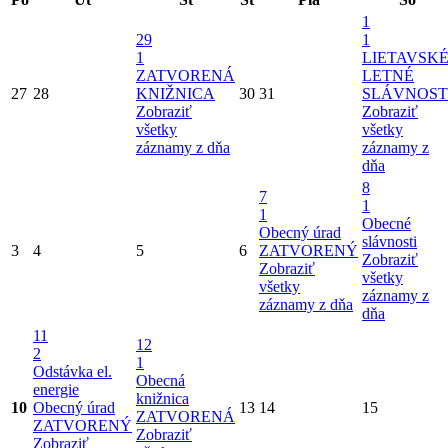
1
29
1
1
LIETAVSK
ZATVORENÁ
LETNÉ
27
28
KNIŽNICA
30
31
SLÁVNOST
Zobraziť
Zobraziť
všetky
všetky
záznamy z dňa
záznamy z
dňa
8
7
1
1
Obecné
Obecný úrad
slávnosti
3
4
5
6
ZATVORENÝ
Zobraziť
Zobraziť
všetky
všetky
záznamy z
záznamy z dňa
dňa
11
12
2
1
Odstávka el.
Obecná
energie
knižnica
10
Obecný úrad
13
14
15
ZATVORENÁ
ZATVORENÝ
Zobraziť
Zobraziť