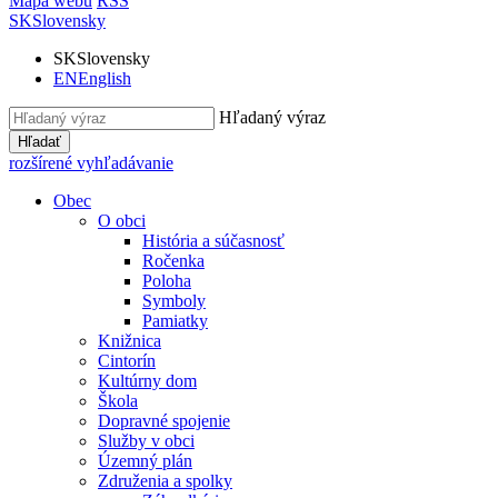
Mapa webu
RSS
SK
Slovensky
SK
Slovensky
EN
English
Hľadaný výraz
Hľadať
rozšírené vyhľadávanie
Obec
O obci
História a súčasnosť
Ročenka
Poloha
Symboly
Pamiatky
Knižnica
Cintorín
Kultúrny dom
Škola
Dopravné spojenie
Služby v obci
Územný plán
Združenia a spolky