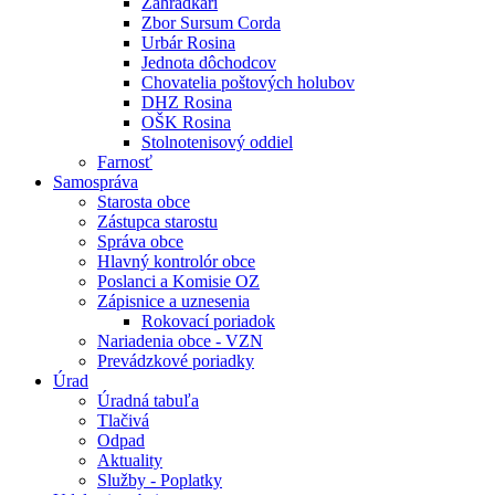
Záhradkári
Zbor Sursum Corda
Urbár Rosina
Jednota dôchodcov
Chovatelia poštových holubov
DHZ Rosina
OŠK Rosina
Stolnotenisový oddiel
Farnosť
Samospráva
Starosta obce
Zástupca starostu
Správa obce
Hlavný kontrolór obce
Poslanci a Komisie OZ
Zápisnice a uznesenia
Rokovací poriadok
Nariadenia obce - VZN
Prevádzkové poriadky
Úrad
Úradná tabuľa
Tlačivá
Odpad
Aktuality
Služby - Poplatky