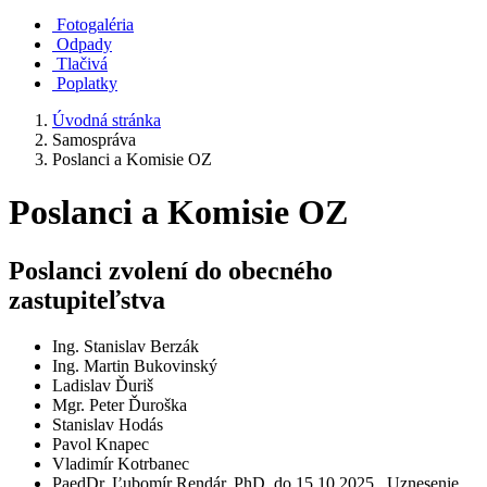
Fotogaléria
Odpady
Tlačivá
Poplatky
Úvodná stránka
Samospráva
Poslanci a Komisie OZ
Poslanci a Komisie OZ
Poslanci zvolení do obecného
zastupiteľstva
Ing. Stanislav Berzák
Ing. Martin Bukovinský
Ladislav Ďuriš
Mgr. Peter Ďuroška
Stanislav Hodás
Pavol Knapec
Vladimír Kotrbanec
PaedDr. Ľubomír Rendár, PhD. do 15.10.2025, Uznesenie