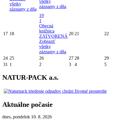
všetky
všetky
záznamy z dňa
záznamy z dňa
19
1
Obecná
knižnica
17
18
20
21
22
ZATVORENÁ
Zobraziť
všetky
záznamy z dňa
24
25
26
27
28
29
31
1
2
3
4
5
NATUR-PACK a.s.
Aktuálne počasie
dnes, pondelok 10. 8. 2026