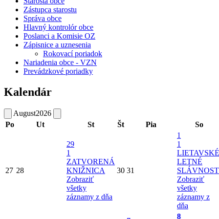
Starosta obce
Zástupca starostu
Správa obce
Hlavný kontrolór obce
Poslanci a Komisie OZ
Zápisnice a uznesenia
Rokovací poriadok
Nariadenia obce - VZN
Prevádzkové poriadky
Kalendár
August
2026
Po
Ut
St
Št
Pia
So
1
29
1
1
LIETAVSK
ZATVORENÁ
LETNÉ
27
28
KNIŽNICA
30
31
SLÁVNOST
Zobraziť
Zobraziť
všetky
všetky
záznamy z dňa
záznamy z
dňa
8