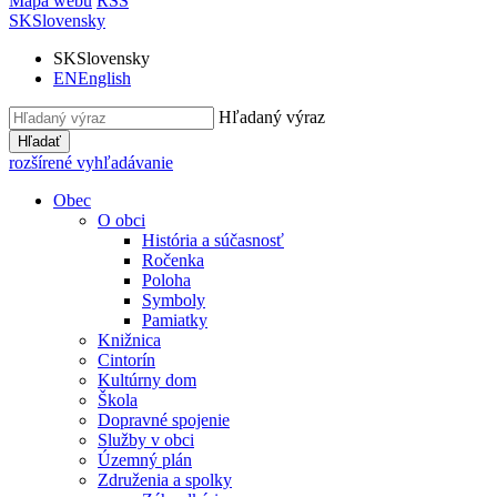
Mapa webu
RSS
SK
Slovensky
SK
Slovensky
EN
English
Hľadaný výraz
Hľadať
rozšírené vyhľadávanie
Obec
O obci
História a súčasnosť
Ročenka
Poloha
Symboly
Pamiatky
Knižnica
Cintorín
Kultúrny dom
Škola
Dopravné spojenie
Služby v obci
Územný plán
Združenia a spolky