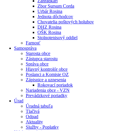
Záhradkári
Zbor Sursum Corda
Urbár Rosina
Jednota dôchodcov
Chovatelia poštových holubov
DHZ Rosina
OŠK Rosina
Stolnotenisový oddiel
Farnosť
Samospráva
Starosta obce
Zástupca starostu
Správa obce
Hlavný kontrolór obce
Poslanci a Komisie OZ
Zápisnice a uznesenia
Rokovací poriadok
Nariadenia obce - VZN
Prevádzkové poriadky
Úrad
Úradná tabuľa
Tlačivá
Odpad
Aktuality
Služby - Poplatky