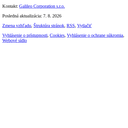
Kontakt:
Galileo Corporation s.r.o.
Posledná aktualizácia: 7. 8. 2026
Zmena vzhľadu
,
Štruktúra stránok
,
RSS
,
Vytlačiť
Vyhlásenie o prístupnosti
,
Cookies
,
Vyhlásenie o ochrane súkromia
,
Webové sídlo