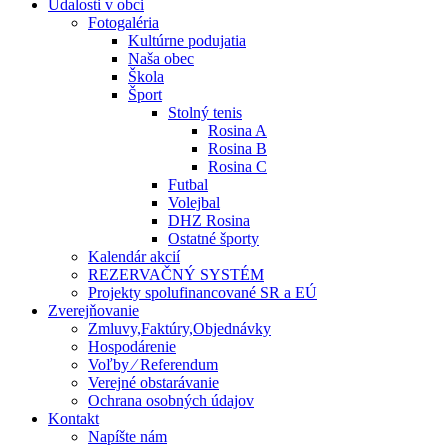
Udalosti v obci
Fotogaléria
Kultúrne podujatia
Naša obec
Škola
Šport
Stolný tenis
Rosina A
Rosina B
Rosina C
Futbal
Volejbal
DHZ Rosina
Ostatné športy
Kalendár akcií
REZERVAČNÝ SYSTÉM
Projekty spolufinancované SR a EÚ
Zverejňovanie
Zmluvy,Faktúry,Objednávky
Hospodárenie
Voľby ⁄ Referendum
Verejné obstarávanie
Ochrana osobných údajov
Kontakt
Napíšte nám