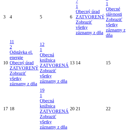
7
1
1
Obecné
Obecný úrad
slávnosti
3
4
5
6
ZATVORENÝ
Zobraziť
Zobraziť
všetky
všetky
záznamy z
záznamy z dňa
dňa
11
12
2
1
Odstávka el.
Obecná
energie
knižnica
10
Obecný úrad
13
14
15
ZATVORENÁ
ZATVORENÝ
Zobraziť
Zobraziť
všetky
všetky
záznamy z dňa
záznamy z dňa
19
1
Obecná
knižnica
17
18
20
21
22
ZATVORENÁ
Zobraziť
všetky
záznamy z dňa