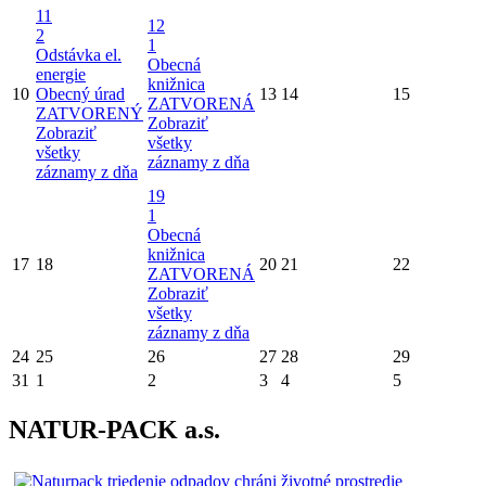
11
12
2
1
Odstávka el.
Obecná
energie
knižnica
10
Obecný úrad
13
14
15
ZATVORENÁ
ZATVORENÝ
Zobraziť
Zobraziť
všetky
všetky
záznamy z dňa
záznamy z dňa
19
1
Obecná
knižnica
17
18
20
21
22
ZATVORENÁ
Zobraziť
všetky
záznamy z dňa
24
25
26
27
28
29
31
1
2
3
4
5
NATUR-PACK a.s.