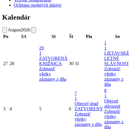
Ochrana osobných údajov
Kalendár
August
2026
Po
Ut
St
Št
Pia
So
1
29
1
1
LIETAVSK
ZATVORENÁ
LETNÉ
27
28
KNIŽNICA
30
31
SLÁVNOST
Zobraziť
Zobraziť
všetky
všetky
záznamy z dňa
záznamy z
dňa
8
7
1
1
Obecné
Obecný úrad
slávnosti
3
4
5
6
ZATVORENÝ
Zobraziť
Zobraziť
všetky
všetky
záznamy z
záznamy z dňa
dňa