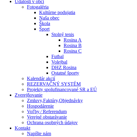
Udalosti v obci
Fotogaléria
Kultúrne podujatia
Naša obec
Škola
Šport
Stolný tenis
Rosina A
Rosina B
Rosina C
Futbal
Volejbal
DHZ Rosina
Ostatné športy
Kalendár akcií
REZERVAČNÝ SYSTÉM
Projekty spolufinancované SR a EÚ
Zverejňovanie
Zmluvy,Faktúry,Objednávky
Hospodárenie
Voľby ⁄ Referendum
Verejné obstarávanie
Ochrana osobných údajov
Kontakt
Napíšte nám