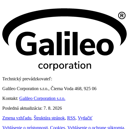
Technický prevádzkovateľ:
Galileo Corporation s.r.o., Čierna Voda 468, 925 06
Kontakt:
Galileo Corporation s.r.o.
Posledná aktualizácia: 7. 8. 2026
Zmena vzhľadu
,
Štruktúra stránok
,
RSS
,
Vytlačiť
Vyhlásenie o prístupnosti
,
Cookies
,
Vyhlásenie o ochrane súkromia
,