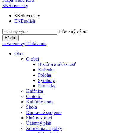
Mapa webu
RSS
SK
Slovensky
SK
Slovensky
EN
English
Hľadaný výraz
Hľadať
rozšírené vyhľadávanie
Obec
O obci
História a súčasnosť
Ročenka
Poloha
Symboly
Pamiatky
Knižnica
Cintorín
Kultúrny dom
Škola
Dopravné spojenie
Služby v obci
Územný plán
Združenia a spolky