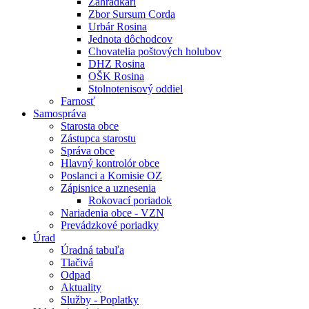
Záhradkári
Zbor Sursum Corda
Urbár Rosina
Jednota dôchodcov
Chovatelia poštových holubov
DHZ Rosina
OŠK Rosina
Stolnotenisový oddiel
Farnosť
Samospráva
Starosta obce
Zástupca starostu
Správa obce
Hlavný kontrolór obce
Poslanci a Komisie OZ
Zápisnice a uznesenia
Rokovací poriadok
Nariadenia obce - VZN
Prevádzkové poriadky
Úrad
Úradná tabuľa
Tlačivá
Odpad
Aktuality
Služby - Poplatky