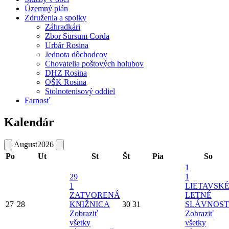
Územný plán
Združenia a spolky
Záhradkári
Zbor Sursum Corda
Urbár Rosina
Jednota dôchodcov
Chovatelia poštových holubov
DHZ Rosina
OŠK Rosina
Stolnotenisový oddiel
Farnosť
Kalendár
August
2026
Po
Ut
St
Št
Pia
So
1
29
1
1
LIETAVSK
ZATVORENÁ
LETNÉ
27
28
KNIŽNICA
30
31
SLÁVNOST
Zobraziť
Zobraziť
všetky
všetky