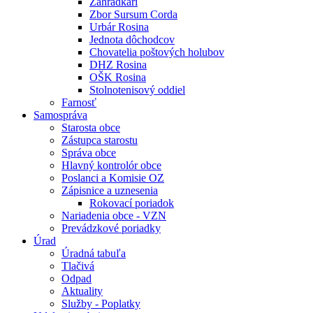
Záhradkári
Zbor Sursum Corda
Urbár Rosina
Jednota dôchodcov
Chovatelia poštových holubov
DHZ Rosina
OŠK Rosina
Stolnotenisový oddiel
Farnosť
Samospráva
Starosta obce
Zástupca starostu
Správa obce
Hlavný kontrolór obce
Poslanci a Komisie OZ
Zápisnice a uznesenia
Rokovací poriadok
Nariadenia obce - VZN
Prevádzkové poriadky
Úrad
Úradná tabuľa
Tlačivá
Odpad
Aktuality
Služby - Poplatky