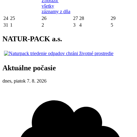
Zobraziť
všetky
záznamy z dňa
24
25
26
27
28
29
31
1
2
3
4
5
NATUR-PACK a.s.
Aktuálne počasie
dnes, piatok 7. 8. 2026