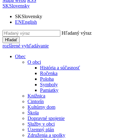
Mapa webu
RSS
SK
Slovensky
SK
Slovensky
EN
English
Hľadaný výraz
Hľadať
rozšírené vyhľadávanie
Obec
O obci
História a súčasnosť
Ročenka
Poloha
Symboly
Pamiatky
Knižnica
Cintorín
Kultúrny dom
Škola
Dopravné spojenie
Služby v obci
Územný plán
Združenia a spolky