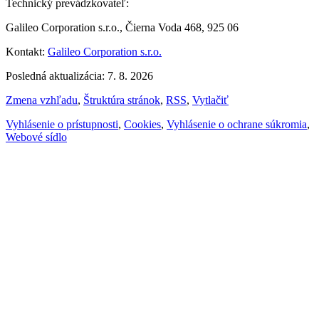
Technický prevádzkovateľ:
Galileo Corporation s.r.o., Čierna Voda 468, 925 06
Kontakt:
Galileo Corporation s.r.o.
Posledná aktualizácia: 7. 8. 2026
Zmena vzhľadu
,
Štruktúra stránok
,
RSS
,
Vytlačiť
Vyhlásenie o prístupnosti
,
Cookies
,
Vyhlásenie o ochrane súkromia
,
Webové sídlo