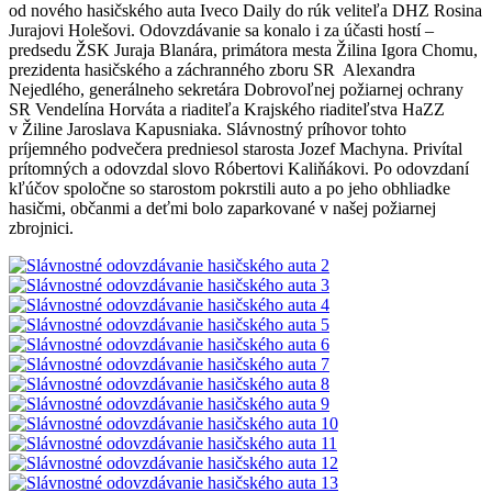
od nového hasičského auta Iveco Daily do rúk veliteľa DHZ Rosina
Jurajovi Holešovi. Odovzdávanie sa konalo i za účasti hostí –
predsedu ŽSK Juraja Blanára, primátora mesta Žilina Igora Chomu,
prezidenta hasičského a záchranného zboru SR Alexandra
Nejedlého, generálneho sekretára Dobrovoľnej požiarnej ochrany
SR Vendelína Horváta a riaditeľa Krajského riaditeľstva HaZZ
v Žiline Jaroslava Kapusniaka. Slávnostný príhovor tohto
príjemného podvečera predniesol starosta Jozef Machyna. Privítal
prítomných a odovzdal slovo Róbertovi Kaliňákovi. Po odovzdaní
kľúčov spoločne so starostom pokrstili auto a po jeho obhliadke
hasičmi, občanmi a deťmi bolo zaparkované v našej požiarnej
zbrojnici.