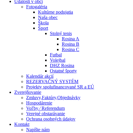
Udalosti v obci
Fotogaléria
Kultúrne podujatia
Naša obec
Škola
Šport
Stolný tenis
Rosina A
Rosina B
Rosina C
Futbal
Volejbal
DHZ Rosina
Ostatné športy
Kalendár akcií
REZERVAČNÝ SYSTÉM
Projekty spolufinancované SR a EÚ
Zverejňovanie
Zmluvy,Faktúry,Objednávky
Hospodárenie
Voľby ⁄ Referendum
Verejné obstarávanie
Ochrana osobných údajov
Kontakt
Napíšte nám