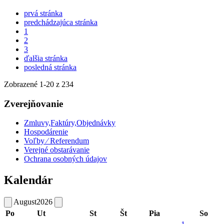
prvá stránka
predchádzajúca stránka
1
2
3
ďalšia stránka
posledná stránka
Zobrazené
1
-
20
z 234
Zverejňovanie
Zmluvy,Faktúry,Objednávky
Hospodárenie
Voľby ⁄ Referendum
Verejné obstarávanie
Ochrana osobných údajov
Kalendár
August
2026
Po
Ut
St
Št
Pia
So