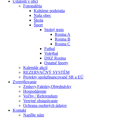
Udalosti v obci
Fotogaléria
Kultúrne podujatia
Naša obec
Škola
Šport
Stolný tenis
Rosina A
Rosina B
Rosina C
Futbal
Volejbal
DHZ Rosina
Ostatné športy
Kalendár akcií
REZERVAČNÝ SYSTÉM
Projekty spolufinancované SR a EÚ
Zverejňovanie
Zmluvy,Faktúry,Objednávky
Hospodárenie
Voľby ⁄ Referendum
Verejné obstarávanie
Ochrana osobných údajov
Kontakt
Napíšte nám