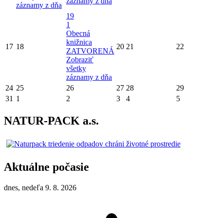
záznamy z dňa
záznamy z dňa
19
1
Obecná
knižnica
17
18
20
21
22
ZATVORENÁ
Zobraziť
všetky
záznamy z dňa
24
25
26
27
28
29
31
1
2
3
4
5
NATUR-PACK a.s.
Aktuálne počasie
dnes, nedeľa 9. 8. 2026