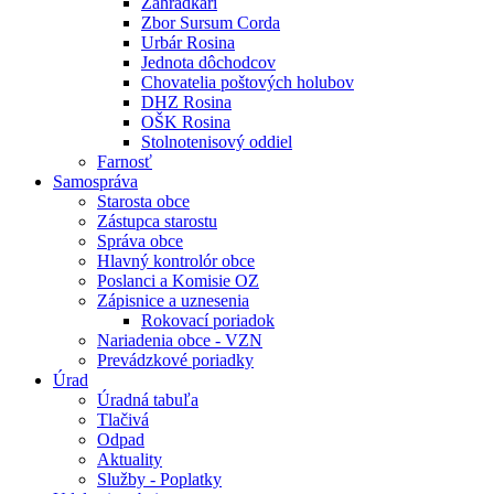
Záhradkári
Zbor Sursum Corda
Urbár Rosina
Jednota dôchodcov
Chovatelia poštových holubov
DHZ Rosina
OŠK Rosina
Stolnotenisový oddiel
Farnosť
Samospráva
Starosta obce
Zástupca starostu
Správa obce
Hlavný kontrolór obce
Poslanci a Komisie OZ
Zápisnice a uznesenia
Rokovací poriadok
Nariadenia obce - VZN
Prevádzkové poriadky
Úrad
Úradná tabuľa
Tlačivá
Odpad
Aktuality
Služby - Poplatky