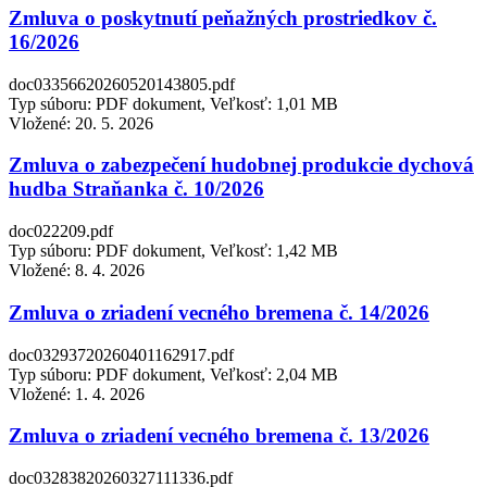
Zmluva o poskytnutí peňažných prostriedkov č.
16/2026
doc03356620260520143805.pdf
Typ súboru: PDF dokument, Veľkosť: 1,01 MB
Vložené:
20. 5. 2026
Zmluva o zabezpečení hudobnej produkcie dychová
hudba Straňanka č. 10/2026
doc022209.pdf
Typ súboru: PDF dokument, Veľkosť: 1,42 MB
Vložené:
8. 4. 2026
Zmluva o zriadení vecného bremena č. 14/2026
doc03293720260401162917.pdf
Typ súboru: PDF dokument, Veľkosť: 2,04 MB
Vložené:
1. 4. 2026
Zmluva o zriadení vecného bremena č. 13/2026
doc03283820260327111336.pdf