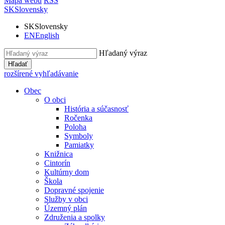
Mapa webu
RSS
SK
Slovensky
SK
Slovensky
EN
English
Hľadaný výraz
Hľadať
rozšírené vyhľadávanie
Obec
O obci
História a súčasnosť
Ročenka
Poloha
Symboly
Pamiatky
Knižnica
Cintorín
Kultúrny dom
Škola
Dopravné spojenie
Služby v obci
Územný plán
Združenia a spolky