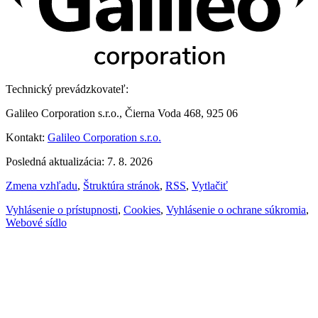
Technický prevádzkovateľ:
Galileo Corporation s.r.o., Čierna Voda 468, 925 06
Kontakt:
Galileo Corporation s.r.o.
Posledná aktualizácia: 7. 8. 2026
Zmena vzhľadu
,
Štruktúra stránok
,
RSS
,
Vytlačiť
Vyhlásenie o prístupnosti
,
Cookies
,
Vyhlásenie o ochrane súkromia
,
Webové sídlo